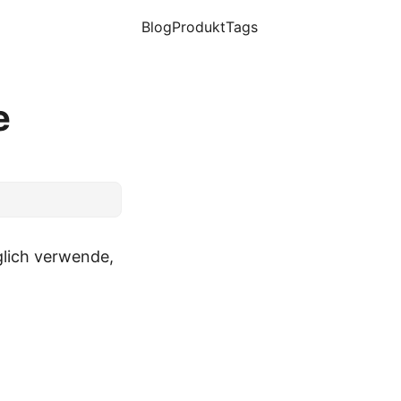
Blog
Produkt
Tags
e
äglich verwende,