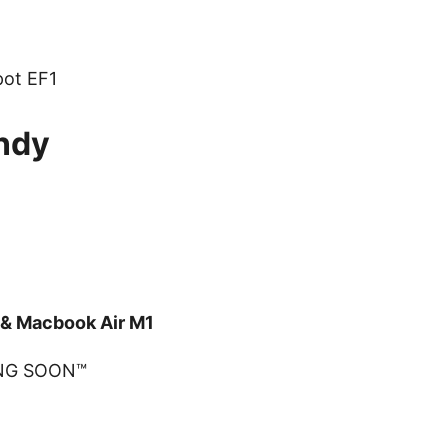
pot EF1
ndy
& Macbook Air M1
NG SOON™