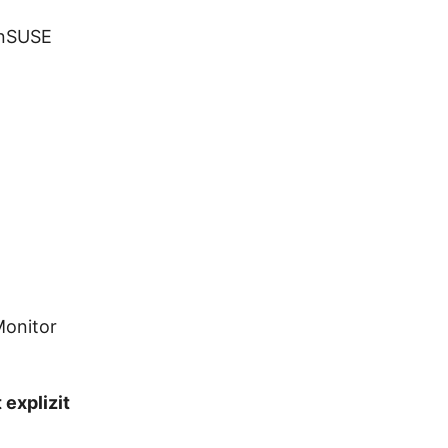
enSUSE
Monitor
 explizit