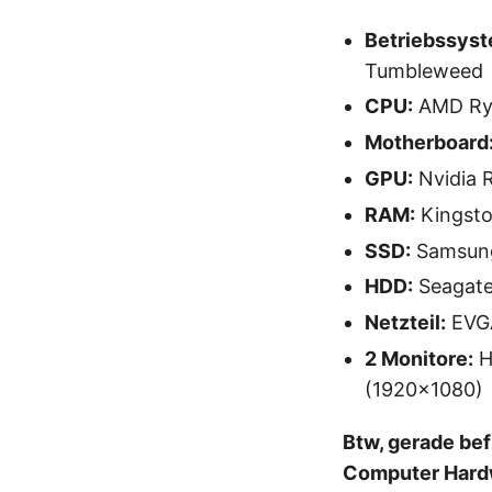
Betriebssys
Tumbleweed
CPU:
AMD Ry
Motherboard
GPU:
Nvidia 
RAM:
Kingsto
SSD:
Samsung
HDD:
Seagate 
Netzteil:
EVGA
2 Monitore:
H
(1920x1080)
Btw, gerade bef
Computer Hardw